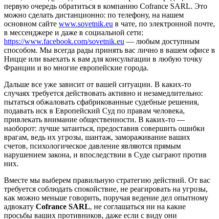
первую очередь обратиться в компанию Cofrance SARL. Это
можно сделать дистанционно: по телефону, на нашем
основном сайте
www.sovetnik.eu
в чате, по электронной почте,
в мессенджере и даже в социальной сети:
https://www.facebook.com/sovetnik.eu
— любым доступным
способом. Мы всегда рады принять вас лично в вашем офисе в
Ницце или выехать к вам для консультации в любую точку
Франции и во многие европейские города.
Дальше все уже зависит от вашей ситуации. В каких-то
случаях требуется действовать активно и незамедлительно:
пытаться обжаловать сфабрикованные судебные решения,
подавать иск в Европейский Суд по правам человека,
привлекать внимание общественности. В каких-то —
наоборот: лучше затаиться, предоставив совершить ошибки
врагам, ведь их угрозы, шантаж, замораживание ваших
счетов, психологическое давление являются прямым
нарушением закона, и впоследствии в Суде сыграют против
них.
Вместе мы выберем правильную стратегию действий. От вас
требуется соблюдать спокойствие, не реагировать на угрозы,
как можно меньше говорить, поручая ведение дел опытному
адвокату
Cofrance
SARL
, не соглашаться ни на какие
просьбы ваших противников, даже если с виду они