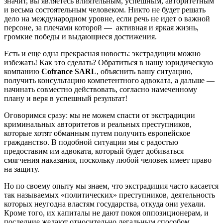
значит, вы являетесь влиятельным, успешным, авторитетным
и весьма состоятельным человеком. Никто не будет решать
дело на международном уровне, если речь не идет о важной
персоне, за плечами которой — активная и яркая жизнь,
громкие победы и выдающиеся достижения.
Есть и еще одна прекрасная новость: экстрадиции можно
избежать! Как это сделать? Обратиться в нашу юридическую
компанию
Cofrance
SARL
, объяснить вашу ситуацию,
получить консультацию компетентного адвоката, а дальше —
начинать совместно действовать, согласно намеченному
плану и веря в успешный результат!
Оговоримся сразу: мы не можем спасти от экстрадиции
криминальных авторитетов и реальных преступников,
которые хотят обманным путем получить европейское
гражданство. В подобной ситуации мы с радостью
предоставим им адвоката, который будет добиваться
смягчения наказания, поскольку любой человек имеет право
на защиту.
Но по своему опыту мы знаем, что экстрадиция часто касается
так называемых «политических» преступников, деятельность
которых неугодна властям государства, откуда они уехали.
Кроме того, их капиталы не дают покоя оппозиционерам, и
последние желают относительно легальным способом