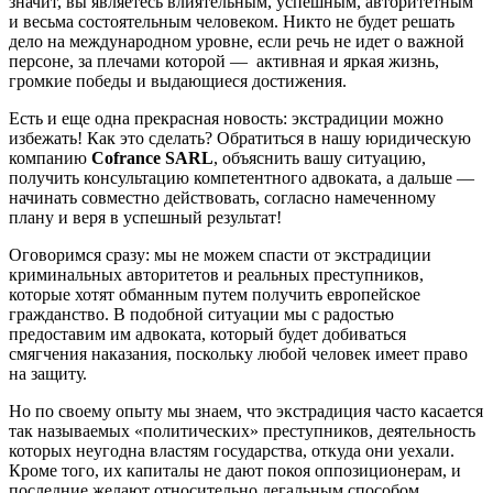
значит, вы являетесь влиятельным, успешным, авторитетным
и весьма состоятельным человеком. Никто не будет решать
дело на международном уровне, если речь не идет о важной
персоне, за плечами которой — активная и яркая жизнь,
громкие победы и выдающиеся достижения.
Есть и еще одна прекрасная новость: экстрадиции можно
избежать! Как это сделать? Обратиться в нашу юридическую
компанию
Cofrance
SARL
, объяснить вашу ситуацию,
получить консультацию компетентного адвоката, а дальше —
начинать совместно действовать, согласно намеченному
плану и веря в успешный результат!
Оговоримся сразу: мы не можем спасти от экстрадиции
криминальных авторитетов и реальных преступников,
которые хотят обманным путем получить европейское
гражданство. В подобной ситуации мы с радостью
предоставим им адвоката, который будет добиваться
смягчения наказания, поскольку любой человек имеет право
на защиту.
Но по своему опыту мы знаем, что экстрадиция часто касается
так называемых «политических» преступников, деятельность
которых неугодна властям государства, откуда они уехали.
Кроме того, их капиталы не дают покоя оппозиционерам, и
последние желают относительно легальным способом