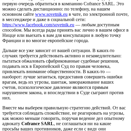
первую очередь обратиться в компанию Cofrance SARL. Это
можно сделать дистанционно: по телефону, на нашем
основном сайте
www.sovetnik.eu
в чате, по электронной почте,
в мессенджере и даже в социальной сети:
https://www.facebook.com/sovetnik.eu
— любым доступным
способом. Мы всегда рады принять вас лично в вашем офисе в
Ницце или выехать к вам для консультации в любую точку
Франции и во многие европейские города.
Дальше все уже зависит от вашей ситуации. В каких-то
случаях требуется действовать активно и незамедлительно:
пытаться обжаловать сфабрикованные судебные решения,
подавать иск в Европейский Суд по правам человека,
привлекать внимание общественности. В каких-то —
наоборот: лучше затаиться, предоставив совершить ошибки
врагам, ведь их угрозы, шантаж, замораживание ваших
счетов, психологическое давление являются прямым
нарушением закона, и впоследствии в Суде сыграют против
них.
Вместе мы выберем правильную стратегию действий. От вас
требуется соблюдать спокойствие, не реагировать на угрозы,
как можно меньше говорить, поручая ведение дел опытному
адвокату
Cofrance
SARL
, не соглашаться ни на какие
просьбы ваших противников, даже если с виду они