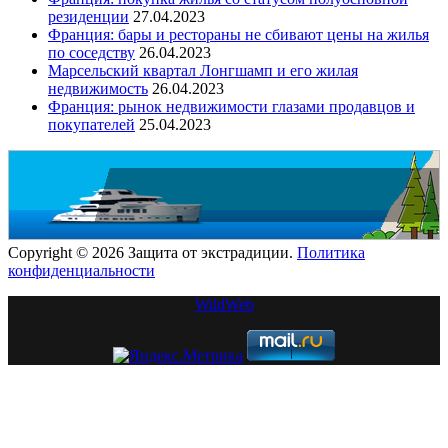
резиденции
27.04.2023
Франция: бары и рестораны не сбивают цены на жилья
по соседству
26.04.2023
Марсельский квартал Лонгшамп и его жилая
недвижимость
26.04.2023
Франция: рынок недвижимости глазами продавцов и
покупателей
25.04.2023
Copyright © 2026 Защита от экстрадиции.
Политика
конфиденциальности
WildWeb