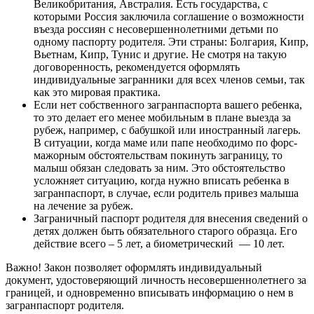
Великобритания, Австралия. Есть государства, с
которыми Россия заключила соглашение о возможности
въезда россиян с несовершеннолетними детьми по
одному паспорту родителя. Эти страны: Болгария, Кипр,
Вьетнам, Кипр, Тунис и другие. Не смотря на такую
договоренность, рекомендуется оформлять
индивидуальные загранники для всех членов семьи, так
как это мировая практика.
Если нет собственного загранпаспорта вашего ребенка,
то это делает его менее мобильным в плане выезда за
рубеж, например, с бабушкой или иностранный лагерь.
В ситуации, когда маме или папе необходимо по форс-
мажорным обстоятельствам покинуть заграницу, то
малыш обязан следовать за ним. Это обстоятельство
усложняет ситуацию, когда нужно вписать ребенка в
загранпаспорт, в случае, если родитель привез малыша
на лечение за рубеж.
Заграничный паспорт родителя для внесения сведений о
детях должен быть обязательного старого образца. Его
действие всего – 5 лет, а биометрический — 10 лет.
Важно! Закон позволяет оформлять индивидуальный
документ, удостоверяющий личность несовершеннолетнего за
границей, и одновременно вписывать информацию о нем в
загранпаспорт родителя.