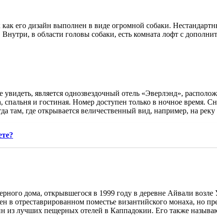
к как его дизайн выполнен в виде огромной собаки. Нестандарт
е. Внутри, в области головы собаки, есть комната лофт с допол
 увидеть, является однозвездочный отель «Эверлэнд», располож
, спальня и гостиная. Номер доступен только в ночное время. Сн
гда там, где открывается величественный вид, например, на рек
ете?
рного дома, открывшегося в 1999 году в деревне Айвали возле 
ен в отреставрированном поместье византийского монаха, но пре
н из лучших пещерных отелей в Каппадокии. Его также называ