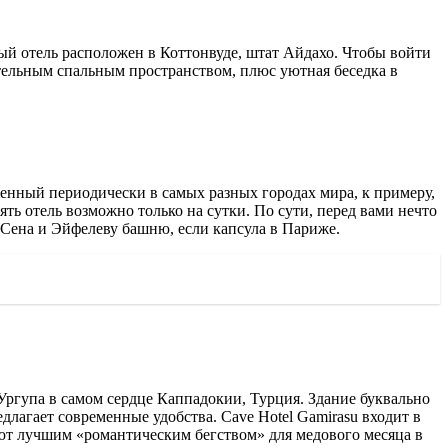
ный отель расположен в Коттонвуде, штат Айдахо. Чтобы войти
нительным спальным пространством, плюс уютная беседка в
енный периодически в самых разных городах мира, к примеру,
ять отель возможно только на сутки. По сути, перед вами нечто
у Сена и Эйфелеву башню, если капсула в Париже.
Ургупа в самом сердце Каппадокии, Турция. Здание буквально
длагает современные удобства. Cave Hotel Gamirasu входит в
ют лучшим «романтическим бегством» для медового месяца в