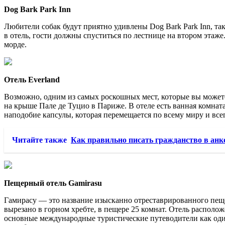
Dog Bark Park Inn
Любители собак будут приятно удивлены Dog Bark Park Inn, та
в отель, гости должны спуститься по лестнице на втором этаж
морде.
Отель Everland
Возможно, одним из самых роскошных мест, которые вы можете
на крыше Пале де Туцио в Париже. В отеле есть ванная комната
наподобие капсулы, которая перемещается по всему миру и все
Читайте также
Как правильно писать гражданство в анк
Пещерный отель Gamirasu
Гамирасу — это название изысканно отреставрированного пеще
вырезано в горном хребте, в пещере 25 комнат. Отель располож
основные международные туристические путеводители как оди