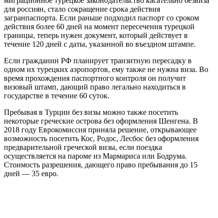
миграционное турецкое законодательство касательно безвиза
для россиян, стало сокращение срока действия
загранпаспорта. Если раньше подходил паспорт со сроком
действия более 60 дней на момент пересечения турецкой
границы, теперь нужен документ, который действует в
течение 120 дней с даты, указанной во въездном штампе.
Если гражданин РФ планирует транзитную пересадку в
одном их турецких аэропортов, ему также не нужна виза. Во
время прохождения паспортного контроля он получит
визовый штамп, дающий право легально находиться в
государстве в течение 60 суток.
Пребывая в Турции без визы можно также посетить
некоторые греческие острова без оформления Шенгена. В
2018 году Еврокомиссия приняла решение, открывающее
возможность посетить Кос, Родос, Лесбос без оформления
предварительной греческой визы, если поездка
осуществляется на пароме из Мармариса или Бодрума.
Стоимость разрешения, дающего право пребывания до 15
дней — 35 евро.