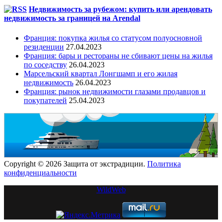
Недвижимость за рубежом: купить или арендовать
недвижимость за границей на Arendal
Франция: покупка жилья со статусом полуосновной
резиденции
27.04.2023
Франция: бары и рестораны не сбивают цены на жилья
по соседству
26.04.2023
Марсельский квартал Лонгшамп и его жилая
недвижимость
26.04.2023
Франция: рынок недвижимости глазами продавцов и
покупателей
25.04.2023
Copyright © 2026 Защита от экстрадиции.
Политика
конфиденциальности
WildWeb