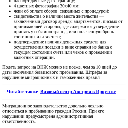
паспорт для выезда за границу;
4 цветных фотографии 30х40 мм;
чеки об оплате сборов, связанных с процедурой;
свидетельства о наличии места жительства —
заключённый договор аренды апартаментов, письмо от
принимающей стороны, где содержится утверждение
принять у себя иностранца, или оплаченную бронь
гостиницы или хостела;
подтверждение наличия денежных средств для
осуществления поездки в виде справки из банка о
текущем состоянии счёта или чеков о проведении
валютных операций.
Подать запрос на ВНЖ можно не позже, чем за 10 дней до
даты окончания безвизового пребывания. Штрафы за
нарушение миграционных и таможенных правил
Читайте также
Визовый центр Австрии в Иркутске
Миграционное законодательство довольно лояльно
относиться к пребыванию граждан России. При его
нарушении предусмотрена административная
ответственность.