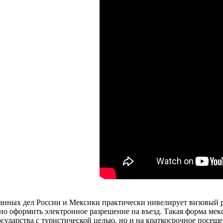
анных дел России и Мексики практически нивелирует визовый р
но оформить электронное разрешение на въезд. Такая форма мек
ударства с туристической целью, но и на краткосрочное посеще