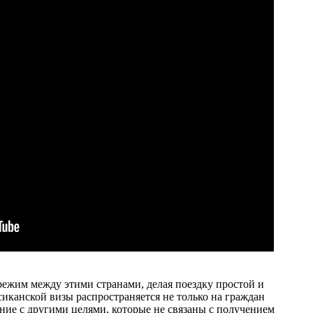
ежим между этими странами, делая поездку простой и
сиканской визы распространяется не только на граждан
ние с другими целями, которые не связаны с получением