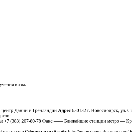
учения визы.
 центр Дании и Гренландии
Адрес
630132 г. Новосибирск, ул. С
ртов:
ны
+7 (383) 207-80-78 Факс —— Ближайшие станции метро — Кр
kvac-ru.com
Официальный сайт
http://www.denmarkvac-ru.com/ 