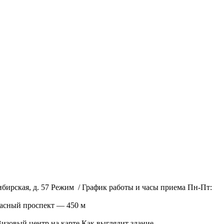
ибирская, д. 57 Режим / График работы и часы приема Пн-Пт:
асный проспект — 450 м
Визовый центр на карте Как выглядит здание