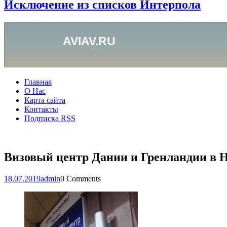
Исключение из списков Интерпола
Главная
О Нас
Карта сайта
Контакты
Подписка RSS
Визовый центр Дании и Гренландии в 
18.07.2019
admin
0 Comments