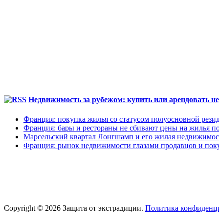
Недвижимость за рубежом: купить или арендовать не
Франция: покупка жилья со статусом полуосновной рези
Франция: бары и рестораны не сбивают цены на жилья по
Марсельский квартал Лонгшамп и его жилая недвижимос
Франция: рынок недвижимости глазами продавцов и пок
Copyright © 2026 Защита от экстрадиции.
Политика конфиденц