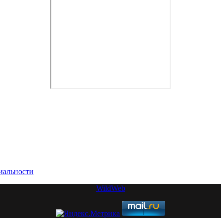
иальности
WildWeb