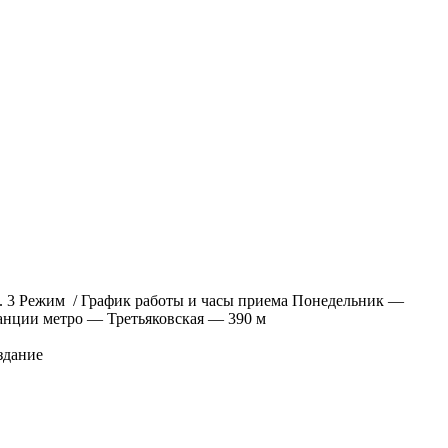
стр. 3 Режим / График работы и часы приема Понедельник —
анции метро — Третьяковская — 390 м
 здание