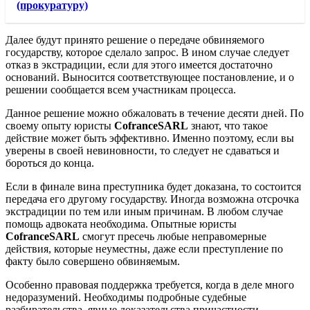
(прокуратуру)
Далее будут принято решение о передаче обвиняемого
государству, которое сделало запрос. В ином случае следует
отказ в экстрадиции, если для этого имеется достаточно
оснований. Выносится соответствующее постановление, и о
решении сообщается всем участникам процесса.
Данное решение можно обжаловать в течение десяти дней. По
своему опыту юристы
CofranceSARL
знают, что такое
действие может быть эффективно. Именно поэтому, если вы
уверены в своей невиновности, то следует не сдаваться и
бороться до конца.
Если в финале вина преступника будет доказана, то состоится
передача его другому государству. Иногда возможна отсрочка
экстрадиции по тем или иным причинам. В любом случае
помощь адвоката необходима. Опытные юристы
CofranceSARL
смогут пресечь любые неправомерные
действия, которые неуместны, даже если преступление по
факту было совершено обвиняемым.
Особенно правовая поддержка требуется, когда в деле много
недоразумений. Необходимы подробные судебные
разбирательства, явные доказательства причастности