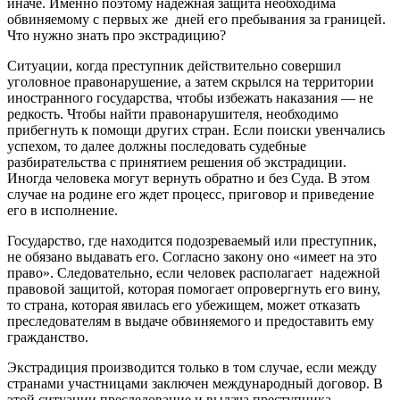
иначе. Именно поэтому надежная защита необходима
обвиняемому с первых же дней его пребывания за границей.
Что нужно знать про экстрадицию?
Ситуации, когда преступник действительно совершил
уголовное правонарушение, а затем скрылся на территории
иностранного государства, чтобы избежать наказания — не
редкость. Чтобы найти правонарушителя, необходимо
прибегнуть к помощи других стран. Если поиски увенчались
успехом, то далее должны последовать судебные
разбирательства с принятием решения об экстрадиции.
Иногда человека могут вернуть обратно и без Суда. В этом
случае на родине его ждет процесс, приговор и приведение
его в исполнение.
Государство, где находится подозреваемый или преступник,
не обязано выдавать его. Согласно закону оно «имеет на это
право». Следовательно, если человек располагает надежной
правовой защитой, которая помогает опровергнуть его вину,
то страна, которая явилась его убежищем, может отказать
преследователям в выдаче обвиняемого и предоставить ему
гражданство.
Экстрадиция производится только в том случае, если между
странами участницами заключен международный договор. В
этой ситуации преследование и выдача преступника