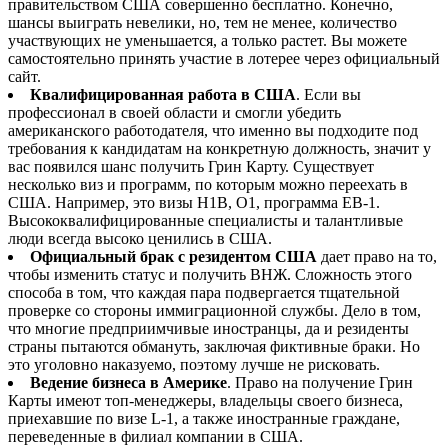
правительством США совершенно бесплатно. Конечно,
шансы выиграть невелики, но, тем не менее, количество
участвующих не уменьшается, а только растет. Вы можете
самостоятельно принять участие в лотерее через официальный
сайт.
Квалифицированная работа в США
. Если вы
профессионал в своей области и смогли убедить
американского работодателя, что именно вы подходите под
требования к кандидатам на конкретную должность, значит у
вас появился шанс получить Грин Карту. Существует
несколько виз и программ, по которым можно переехать в
США. Например, это визы H1B, O1, программа EB-1.
Высококвалифицированные специалисты и талантливые
люди всегда высоко ценились в США.
Официальный брак с резидентом США
дает право на то,
чтобы изменить статус и получить ВНЖ. Сложность этого
способа в том, что каждая пара подвергается тщательной
проверке со стороны иммиграционной службы. Дело в том,
что многие предприимчивые иностранцы, да и резиденты
страны пытаются обмануть, заключая фиктивные браки. Но
это уголовно наказуемо, поэтому лучше не рисковать.
Ведение бизнеса в Америке
. Право на получение Грин
Карты имеют топ-менеджеры, владельцы своего бизнеса,
приехавшие по визе L-1, а также иностранные граждане,
переведенные в филиал компании в США.