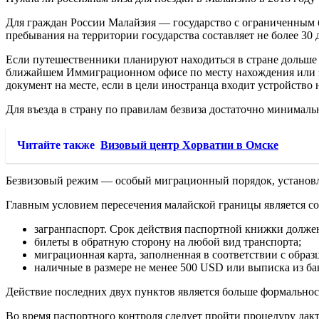
Для граждан России Малайзия — государство с ограниченным б
пребывания на территории государства составляет не более 30 
Если путешественники планируют находиться в стране дольше 
ближайшем Иммиграционном офисе по месту нахождения или з
документ на месте, если в цели иностранца входит устройство 
Для въезда в страну по правилам безвиза достаточно минималь
Читайте также
Визовый центр Хорватии в Омске
Безвизовый режим — особый миграционный порядок, установ
Главным условием пересечения малайской границы является со
загранпаспорт. Срок действия паспортной книжки должен
билеты в обратную сторону на любой вид транспорта;
миграционная карта, заполненная в соответствии с образ
наличные в размере не менее 500 USD или выписка из ба
Действие последних двух пунктов является больше формальнос
Во время паспортного контроля следует пройти процедуру дакт