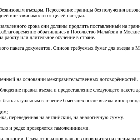
езвизовым въездом. Пересечение границы без получения визово
дней вне зависимости от целей поездки.
заявленного срока они должны продлить поставленный на грани
аблаговременно обратившись в Посольство Малайзии в Москве 
на работу или длительное обучение в стране.
ного пакета документов. Список требуемых бумаг для въезда в 
ленный на основании межправительственных договорённостей.
блюдение правил въезда и предоставление следующего пакета д
 быть актуальным в течение 6 месяцев после выезда иностранца 
цом;
нка, переведённая на английский, на аналогичную сумму.
тью и редко проверяется таможенниками.
илоскопии. Сдача отпечатков пальцев проводится на специально