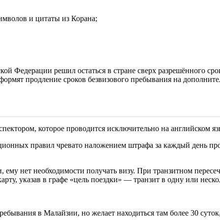
имволов и цитаты из Корана;
кой Федерации решил остаться в стране сверх разрешённого срок
ормят продление сроков безвизового пребывания на дополнител
ектором, которое проводится исключительно на английском язы
ионных правил чревато наложением штрафа за каждый день прос
 ему нет необходимости получать визу. При транзитном пересеч
ту, указав в графе «цель поездки» — транзит в одну или нескол
ебывания в Малайзии, но желает находиться там более 30 суток