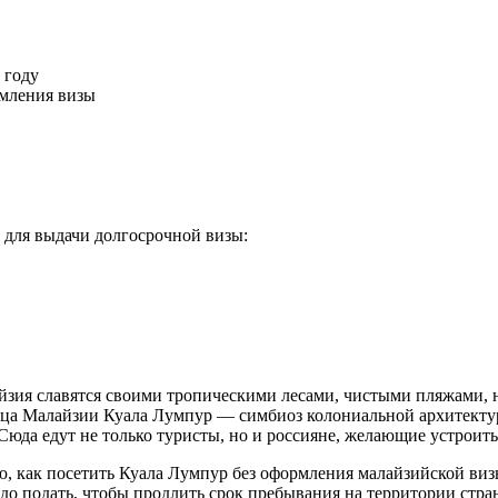
 году
рмления визы
 для выдачи долгосрочной визы:
йзия славятся своими тропическими лесами, чистыми пляжами, 
ица Малайзии Куала Лумпур — симбиоз колониальной архитекту
Сюда едут не только туристы, но и россияне, желающие устроитьс
, как посетить Куала Лумпур без оформления малайзийской визы
до подать, чтобы продлить срок пребывания на территории стра