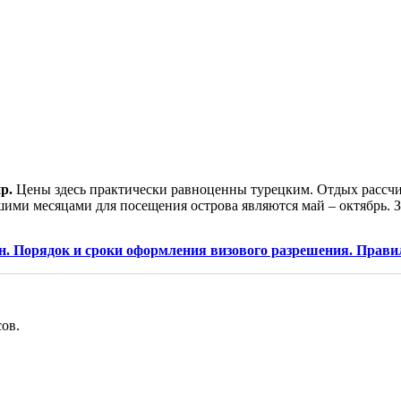
р.
Цены здесь практически равноценны турецким. Отдых рассчит
шими месяцами для посещения острова являются май – октябрь. 
. Порядок и сроки оформления визового разрешения. Прави
сов.