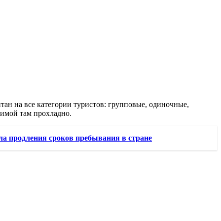
ан на все категории туристов: групповые, одиночные,
Зимой там прохладно.
ла продления сроков пребывания в стране