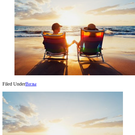
Filed Under
Визы