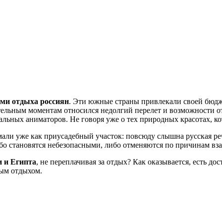
ми отдыха россиян
. Эти южные страны привлекали своей бюд
ельным моментам относился недолгий перелет и возможности от
альных аниматоров. Не говоря уже о тех природных красотах, к
ли уже как приусадебный участок: повсюду слышна русская ре
о становятся небезопасными, либо отменяются по причинам вза
и и Египта
, не переплачивая за отдых? Как оказывается, есть д
ным отдыхом.