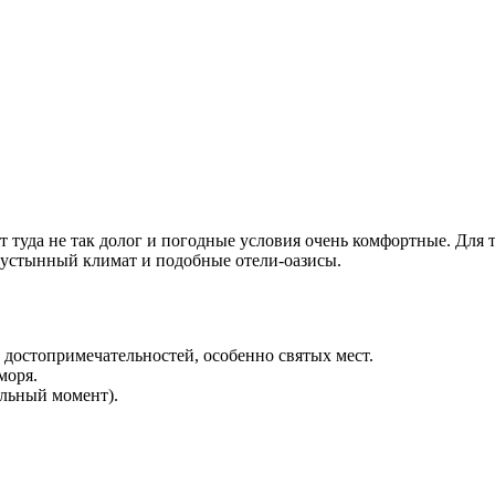
т туда не так долог и погодные условия очень комфортные. Для т
пустынный климат и подобные отели-оазисы.
 достопримечательностей, особенно святых мест.
моря.
альный момент).