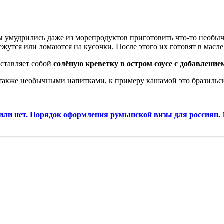
 умудрились даже из морепродуктов приготовить что-то необычн
ежутся или ломаются на кусочки. После этого их готовят в масле
дставляет собой
солёную креветку в остром соусе с добавление
также необычными напитками, к примеру кашамой это бразильс
ли нет. Порядок оформления румынской визы для россиян.