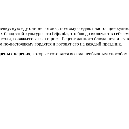
ь невкусную еду они не готовы, поэтому создают настоящие кул
х блюд этой культуры это
feijoada
, это блюдо включает в себя с
асоли, говяжьего языка и риса. Рецепт данного блюда появился 
м по-настоящему гордятся и готовят его на каждый праздник.
реных черепах
, которые готовятся весьма необычным способом.