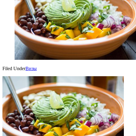
Filed Under
Визы