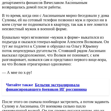
департамента финансов Вячеславом Аксиньиным
возвращалась домой после работы.
В то время, когда они с Аксиньиным мирно беседовали у дома
Сулимы, ей на сотовый телефон позвонил муж и просил ни в
коем случае не подниматься в квартиру, так как в нее ломится
неизвестный мужик в военной форме.
Буквально через мгновение «мужик в форме» выкатился из
подъезда и оказался генерал-майором Алексеем Волковым. Он
тут же подлетел к Сулиме и обрушил на Ольгу Юрьевну
поток нецензурных ругательств. Стоявший рядом Аксиньин
высказал предположение, что Волков не понимает, с кем
разговаривает, назвался сам и представил первого вице-мэра,
на что Волков отреагировал однозначно:
— А мне по х-ру!
Читайте также
Бельгия экстрадировала
финансировавшего боевиков ИГ россиянина
После этого он сначала пообещал застрелить, а потом задавить
Сулиму и Аксиньина. От военкома сильно пахло
свежевыпитой водкой. Он так громко ругался матом, что из