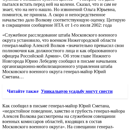
пытался встать перед ней на колени. Сказал, что и сам не
знает, что на него нашло. Но извинений Ольга Юрьевна,
помнится, не приняла. А скоро и непосредственное
начальство дало Волкову соответствующую оценку. Цитирую
в сокращении сообщение НТА от 1-го июля 2002: года
«Служебное расследование штаба Московского военного
округа установило, что военком Нижегородской области
генерал-майор Алексей Волков «значительно превысил свои
полномочия как должностного лица и как образованного
офицера Российской Армии». Об этом главе Нижнего
Новгорода Юрию Лебедеву сообщил в письме начальник
организационно-мобилизационного управления штаба
Московского военного округа генерал-майор Юрий
Сметана…
Читайте также
Уникальную усадьбу могут снести
Как сообщил в письме генерал-майор Юрий Сметана,
«недостойное поведение, хамство и грубость генерал-майора
Алексея Волкова рассмотрены на служебном совещании
военных комиссаров областей, входящих в состав
Московского военного округа». На совещании генерал-