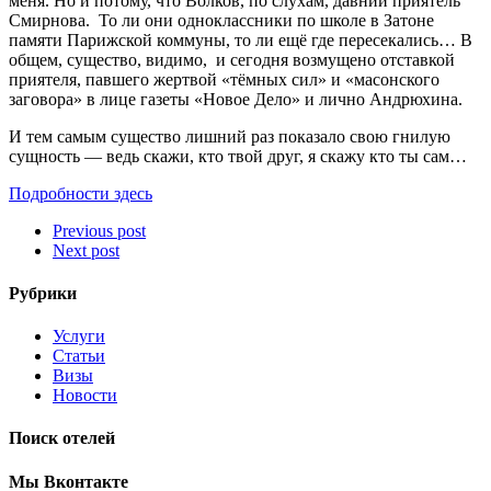
меня. Но и потому, что Волков, по слухам, давний приятель
Смирнова. То ли они одноклассники по школе в Затоне
памяти Парижской коммуны, то ли ещё где пересекались… В
общем, существо, видимо, и сегодня возмущено отставкой
приятеля, павшего жертвой «тёмных сил» и «масонского
заговора» в лице газеты «Новое Дело» и лично Андрюхина.
И тем самым существо лишний раз показало свою гнилую
сущность — ведь скажи, кто твой друг, я скажу кто ты сам…
Подробности здесь
Previous post
Next post
Рубрики
Услуги
Статьи
Визы
Новости
Поиск отелей
Мы Вконтакте