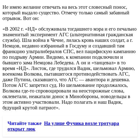
Не имею желание отвечать на весь этот словесный понос,
который выдало существо. Отмечу только самый забавный
отрывок. Вот он:
«В 2002 г. «НД» обслуживала тогдашнего мэра и его печально
знаменитый эксперимент АГС (альтернативная гражданская
служба). Шла война в Чечне, лилась кровь наших солдат, а г.
Немцов, недавно избранный в Госдуму и создавший там
франкцию ультралибералов СПС, вел пацифискую кампанию
по подрыву Армии. Видимо, к компании подключили и
бывшего зама Немцова Лебедева. А он и «танцевал» в то
время «НД». Листок, где трудился Вадик, шельмовал Армию,
военкома Волкова, пытавшегося противодействовать АГС,
даже Путина, сказавшего, что АГС — авантюра и дешевка.
Потом АГС запретил суд. Но шельмование продолжалось,
Волкова где-то спровоцировали на неосторожные слова,
оклеветали, неакатали донос в Минобороны, новодельцы в
этом активно участвовали. Надо полагать и наш Вадик,
будущий крутой патриот».
Читайте также
На улице Фучика возле тротуара
открыт люк