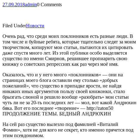
27.09.2018
admin
0 Comments
Filed Under
Новости
Очень рад, что среди моих поклонников есть разные люди. В
том числе и буйные ребята, которые тщательно следят за моим
творчеством, копируют мои статьи, пытаются их цитировать
даже спустя много лет. Из этой публики особо выделяется
существо по имени Смирнов, решившее пропиарить свою
книжку о советских репрессиях как раз через моё имя.
Оказалось, что и у него много «поклонников» — они на
страницах моего блога оставили ему столько «добрых
пожеланий», что существо в припадке ярости, не найдя
никаких иных аргументов пользу своей книжонки, стало
брызгать слюной и решило вообще «разобрать» мои статьи
чуть ли не за 20-ть последних лет — мол, вот какой Андрюхин
бяка. Вот его последнее «творение» — http://zaton50
ПРОДОЛЖЕНИЕ ТЕМЫ. БЕДНЫЙ АНДРЮХИН
На сей раз существо вылезло под фамилией «Виталий
Фомин», хотя не для кого не секрет, кто именно прячется под
этим псевдонимом.