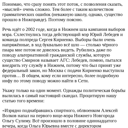
Понимаю, что сразу понять этот поток, с позволения сказать,
«мыслей» очень сложно. Тем более с таким количеством
грамматических ошибок (неважную школу, однако, существо
прошло в Нижправде). Поэтому поясню.
Речь идёт о 2002 годе, когда в Нижнем шла кампания выборов
мэра. Схлестнулись тогда действующий мэр Юрий Лебедев и
команда полпреда Сергея Кириенко. Выборы были очень
напряжённые, в ход буквально всё шло — столько чёрного
пиара мне потом не довелось видеть. Рубились даже по
поводу альтернативной гражданской службы, которую
существо Смирнов называет АГС: Лебедев, помню, пытался
внедрить эту службу в Нижнем, потому что был принят уже
федеральный закон, но Москва с подачи Кириенко выступила
против… В общем, кому если интересно, более подробную
инфу по этому поводу можно найти в Сети.
Укажу только на один момент. Однажды политическая борьбы
вылилась в самый настоящий скандал. Процитирую нашу
статью того времени:
«Изрядно поднабравшись спиртного, облвоенком Алексей
Волков напал на первого вице-мэра Нижнего Новгорода
Ольгу Сулиму. Всё произошло в половине одиннадцатого
вечера, когда Ольга Юрьевна вместе с директором