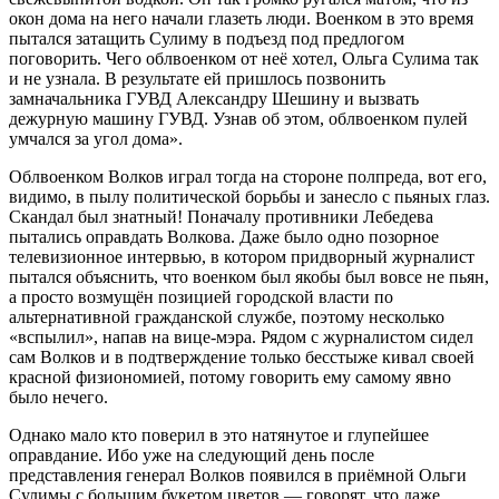
окон дома на него начали глазеть люди. Военком в это время
пытался затащить Сулиму в подъезд под предлогом
поговорить. Чего облвоенком от неё хотел, Ольга Сулима так
и не узнала. В результате ей пришлось позвонить
замначальника ГУВД Александру Шешину и вызвать
дежурную машину ГУВД. Узнав об этом, облвоенком пулей
умчался за угол дома».
Облвоенком Волков играл тогда на стороне полпреда, вот его,
видимо, в пылу политической борьбы и занесло с пьяных глаз.
Скандал был знатный! Поначалу противники Лебедева
пытались оправдать Волкова. Даже было одно позорное
телевизионное интервью, в котором придворный журналист
пытался объяснить, что военком был якобы был вовсе не пьян,
а просто возмущён позицией городской власти по
альтернативной гражданской службе, поэтому несколько
«вспылил», напав на вице-мэра. Рядом с журналистом сидел
сам Волков и в подтверждение только бесстыже кивал своей
красной физиономией, потому говорить ему самому явно
было нечего.
Однако мало кто поверил в это натянутое и глупейшее
оправдание. Ибо уже на следующий день после
представления генерал Волков появился в приёмной Ольги
Сулимы с большим букетом цветов — говорят, что даже