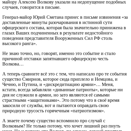
майору Алексею Волкову указали на недопущение подобных
случаев, говорится в письме.
Генерал-майор Юрий Сметана принес в письме извинения «за
доставленные минуты разочарования в истинной сути
офицерского состава, которая была значительно принижена в
глазах Ваших подчиненных в результате недостойного
поведения представителя Вооруженных Сил РФ столь
высокого ранга».
Не знаю точно, но, говорят, именно это событие и стало
причиной отставки запятнавшего офицерскую честь
Волкова…
А теперь сравните всё это с тем, что написало про те события
существо Смирнов, которое сюда приплело и Немцова, и
Чечню, и Путина, и «дискредитиацию армии»… Меня,
кстати, всегда забавляли «диванные патриоты», которые ни
дня не служили в армии, но зато являются её самыми
страстными «защитниками». Это потому что в своё время
закосили от службы, вот и пытаются оправдать свою
природную трусость горячечным «патриотизмом».
А знаете почему существо вспомнило про случай с
Волковым? Не только потому, что хочет лишний раз пнуть